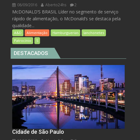
08/09/2016
Aberto24hs
2
McDONALD’S BRASIL Líder no segmento de serviço
rápido de alimentação, o McDonald’s se destaca pela
qualidade...
A&D
Alimentação
Hamburguerias
lanchonetes
Patrocínio
S
DESTACADOS
Cidade de São Paulo