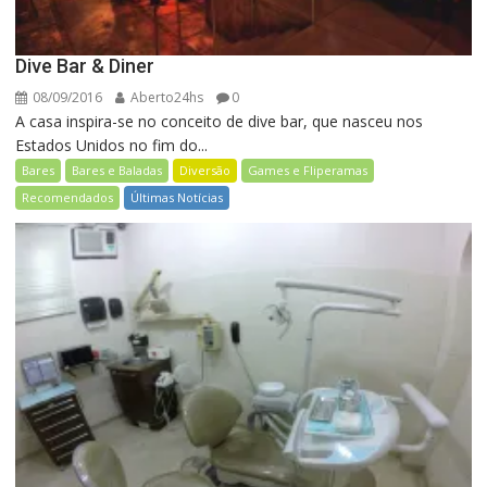
Dive Bar & Diner
08/09/2016
Aberto24hs
0
A casa inspira-se no conceito de dive bar, que nasceu nos
Estados Unidos no fim do...
Bares
Bares e Baladas
Diversão
Games e Fliperamas
Recomendados
Últimas Notícias