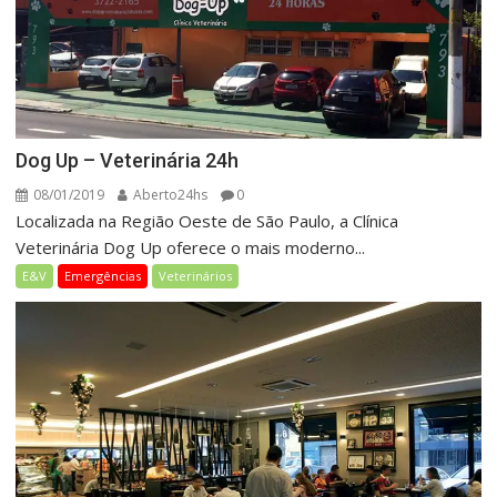
Dog Up – Veterinária 24h
08/01/2019
Aberto24hs
0
Localizada na Região Oeste de São Paulo, a Clínica
Veterinária Dog Up oferece o mais moderno...
E&V
Emergências
Veterinários