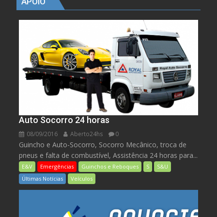
APOIO
Auto Socorro 24 horas
08/09/2016
Aberto24hs
0
Guincho e Auto-Socorro, Socorro Mecânico, troca de
pneus e falta de combustível, Assistência 24 horas para...
E&V
Emergências
Guinchos e Reboques
S
S&U
Últimas Notícias
Veículos