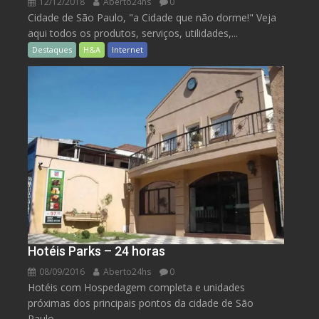
12/12/2018
Aberto24hs
0
Cidade de São Paulo, "a Cidade que não dorme!" Veja
aqui todos os produtos, serviços, utilidades,...
Destaques
H&A
Internet
Hotéis Parks – 24 horas
08/09/2016
Aberto24hs
0
Hotéis com Hospedagem completa e unidades
próximas dos principais pontos da cidade de São
Paulo. ...