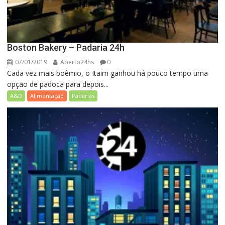
Boston Bakery – Padaria 24h
07/01/2019
Aberto24hs
0
Cada vez mais boêmio, o Itaim ganhou há pouco tempo uma
opção de padoca para depois...
A&D
Alimentação
Padarias