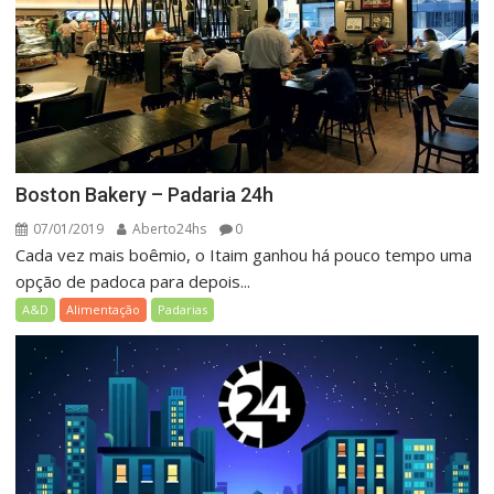
Boston Bakery – Padaria 24h
07/01/2019
Aberto24hs
0
Cada vez mais boêmio, o Itaim ganhou há pouco tempo uma
opção de padoca para depois...
A&D
Alimentação
Padarias