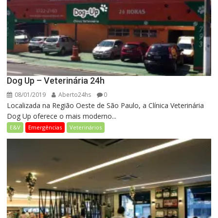
Dog Up – Veterinária 24h
08/01/2019
Aberto24hs
0
Localizada na Região Oeste de São Paulo, a Clínica Veterinária
Dog Up oferece o mais moderno...
E&V
Emergências
Veterinários