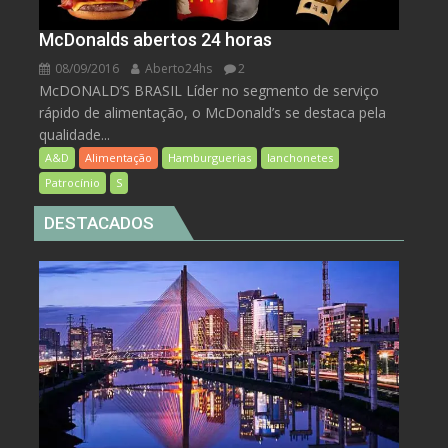
McDonalds abertos 24 horas
08/09/2016
Aberto24hs
2
McDONALD’S BRASIL Líder no segmento de serviço
rápido de alimentação, o McDonald’s se destaca pela
qualidade...
A&D
Alimentação
Hamburguerias
lanchonetes
Patrocínio
S
DESTACADOS