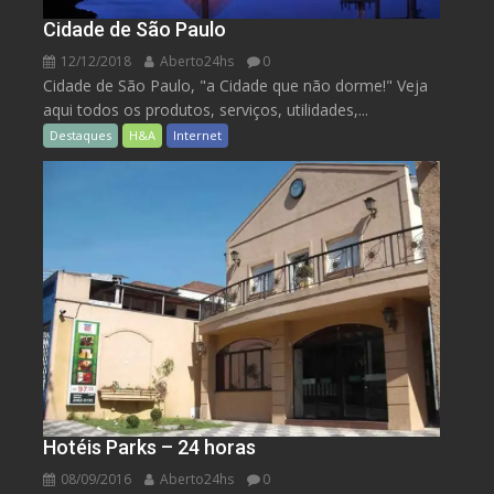
Cidade de São Paulo
12/12/2018
Aberto24hs
0
Cidade de São Paulo, "a Cidade que não dorme!" Veja
aqui todos os produtos, serviços, utilidades,...
Destaques
H&A
Internet
Hotéis Parks – 24 horas
08/09/2016
Aberto24hs
0