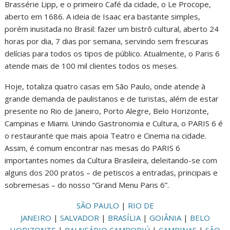
Brassérie Lipp, e o primeiro Café da cidade, o Le Procope,
aberto em 1686. A ideia de Isaac era bastante simples,
porém inusitada no Brasil: fazer um bistrô cultural, aberto 24
horas por dia, 7 dias por semana, servindo sem frescuras
delícias para todos os tipos de público. Atualmente, o Paris 6
atende mais de 100 mil clientes todos os meses.
Hoje, totaliza quatro casas em São Paulo, onde atende à
grande demanda de paulistanos e de turistas, além de estar
presente no Rio de Janeiro, Porto Alegre, Belo Horizonte,
Campinas e Miami. Unindo Gastronomia e Cultura, o PARIS 6 é
o restaurante que mais apoia Teatro e Cinema na cidade.
Assim, é comum encontrar nas mesas do PARIS 6
importantes nomes da Cultura Brasileira, deleitando-se com
alguns dos 200 pratos – de petiscos a entradas, principais e
sobremesas – do nosso “Grand Menu Paris 6”.
SÃO PAULO
|
RIO DE
JANEIRO
|
SALVADOR
|
BRASÍLIA
|
GOIÂNIA
|
BELO
HORIZONTE
|
BALNEÁRIO CAMBORIÚ
|
CAMPINAS
|
SÃO