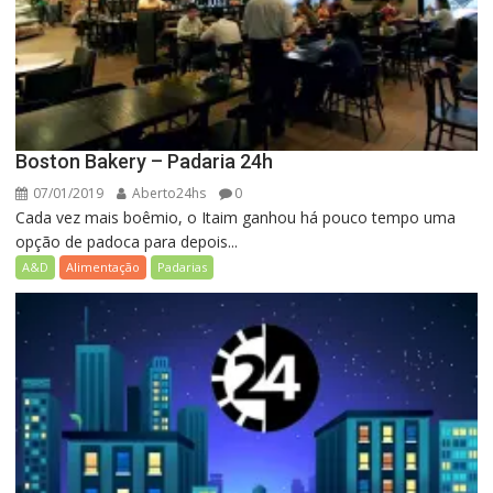
Boston Bakery – Padaria 24h
07/01/2019
Aberto24hs
0
Cada vez mais boêmio, o Itaim ganhou há pouco tempo uma
opção de padoca para depois...
A&D
Alimentação
Padarias