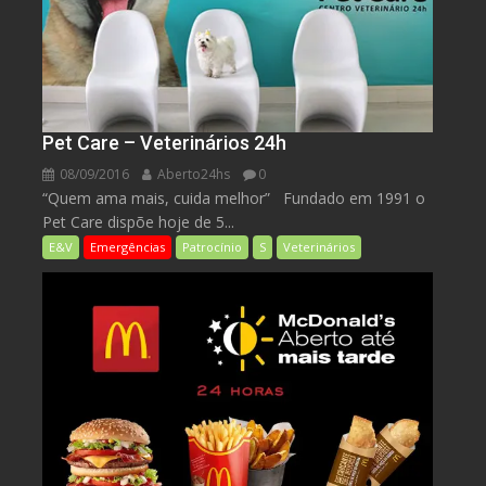
Pet Care – Veterinários 24h
08/09/2016
Aberto24hs
0
“Quem ama mais, cuida melhor” Fundado em 1991 o
Pet Care dispõe hoje de 5...
E&V
Emergências
Patrocínio
S
Veterinários