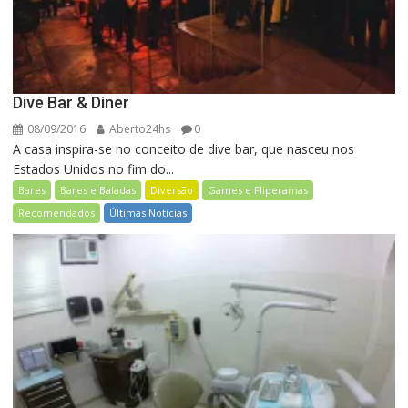
Dive Bar & Diner
08/09/2016
Aberto24hs
0
A casa inspira-se no conceito de dive bar, que nasceu nos
Estados Unidos no fim do...
Bares
Bares e Baladas
Diversão
Games e Fliperamas
Recomendados
Últimas Notícias