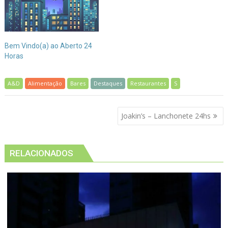
Bem Vindo(a) ao Aberto 24
Horas
A&D
Alimentação
Bares
Destaques
Restaurantes
S
Navegação
Joakin’s – Lanchonete 24hs
de
Post
RELACIONADOS