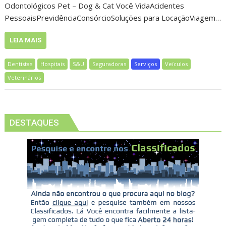
Odontológicos Pet – Dog & Cat Você VidaAcidentes
PessoaisPrevidênciaConsórcioSoluções para LocaçãoViagem…
LEIA MAIS
Dentistas
Hospitais
S&U
Seguradoras
Serviços
Veículos
Veterinários
DESTAQUES