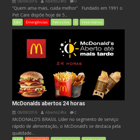
08/09/2016
Aberto24hs
0
“Quem ama mais, cuida melhor” Fundado em 1991 o
Pet Care dispõe hoje de 5...
E&V
Emergências
Patrocínio
S
Veterinários
McDonalds abertos 24 horas
08/09/2016
Aberto24hs
2
McDONALD’S BRASIL Líder no segmento de serviço
rápido de alimentação, o McDonald’s se destaca pela
qualidade...