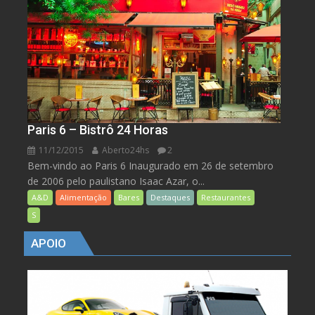
Paris 6 – Bistrô 24 Horas
11/12/2015
Aberto24hs
2
Bem-vindo ao Paris 6 Inaugurado em 26 de setembro
de 2006 pelo paulistano Isaac Azar, o...
A&D
Alimentação
Bares
Destaques
Restaurantes
S
APOIO