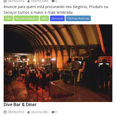
08/09/2016
Aberto24hs
0
Anuncie para quem está procurando seu Negócio, Produto ou
Serviço! Somos a maior e mais lembrada...
H&A
Recomendados
S&U
Serviços
Últimas Notícias
Dive Bar & Diner
08/09/2016
Aberto24hs
0