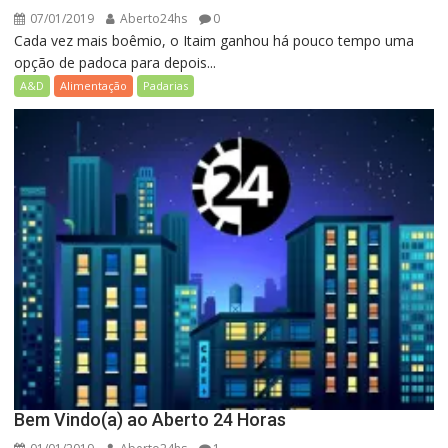
07/01/2019
Aberto24hs
0
Cada vez mais boêmio, o Itaim ganhou há pouco tempo uma
opção de padoca para depois...
A&D
Alimentação
Padarias
Bem Vindo(a) ao Aberto 24 Horas