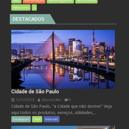
A&D
Alimentação
Hamburguerias
lanchonetes
Patrocínio
S
DESTACADOS
Cidade de São Paulo
12/12/2018
Aberto24hs
0
Cidade de São Paulo, "a Cidade que não dorme!" Veja
aqui todos os produtos, serviços, utilidades,...
Destaques
H&A
Internet