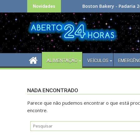
Skip
Boston Bakery - Padaria 24h
Novidades
to
content
ALIMENTAÇÃO
VEÍCULOS
EMERGÊN
NADA ENCONTRADO
Parece que não pudemos encontrar o que está proc
encontre.