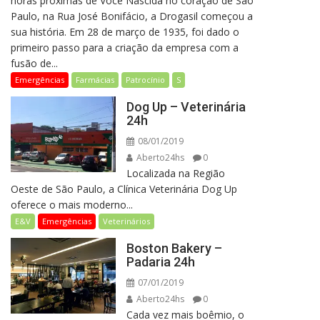
horas próximas de Você Nascida no coração de São
Paulo, na Rua José Bonifácio, a Drogasil começou a
sua história. Em 28 de março de 1935, foi dado o
primeiro passo para a criação da empresa com a
fusão de...
Emergências
Farmácias
Patrocínio
S
Dog Up – Veterinária
24h
08/01/2019
Aberto24hs
0
Localizada na Região
Oeste de São Paulo, a Clínica Veterinária Dog Up
oferece o mais moderno...
E&V
Emergências
Veterinários
Boston Bakery –
Padaria 24h
07/01/2019
Aberto24hs
0
Cada vez mais boêmio, o