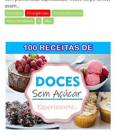
assim...
Dentistas
Emergências
Pronto-Socorros
Recomendados
S
S&U