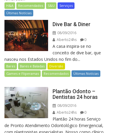
H&A
Recomendados
S&U
Serviços
Últimas Notícias
Dive Bar & Diner
08/09/2016
Aberto24hs
0
A casa inspira-se no
conceito de dive bar, que
nasceu nos Estados Unidos no fim do...
Bares
Bares e Baladas
Diversão
Games e Fliperamas
Recomendados
Últimas Notícias
Plantão Odonto –
Dentistas 24 horas
08/09/2016
Aberto24hs
0
Plantão 24 horas Serviço
de Pronto Atendimento Odontológico Emergencial,
com plantonistas especialistas. Nosso corpo clínico,