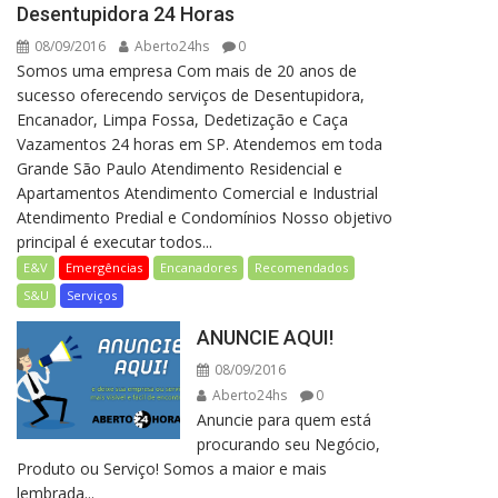
Desentupidora 24 Horas
08/09/2016
Aberto24hs
0
Somos uma empresa Com mais de 20 anos de
sucesso oferecendo serviços de Desentupidora,
Encanador, Limpa Fossa, Dedetização e Caça
Vazamentos 24 horas em SP. Atendemos em toda
Grande São Paulo Atendimento Residencial e
Apartamentos Atendimento Comercial e Industrial
Atendimento Predial e Condomínios Nosso objetivo
principal é executar todos...
E&V
Emergências
Encanadores
Recomendados
S&U
Serviços
ANUNCIE AQUI!
08/09/2016
Aberto24hs
0
Anuncie para quem está
procurando seu Negócio,
Produto ou Serviço! Somos a maior e mais
lembrada...