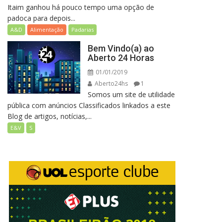
Itaim ganhou há pouco tempo uma opção de
padoca para depois...
A&D
Alimentação
Padarias
Bem Vindo(a) ao
Aberto 24 Horas
01/01/2019
Aberto24hs
1
Somos um site de utilidade
pública com anúncios Classificados linkados a este
Blog de artigos, notícias,...
E&V
S