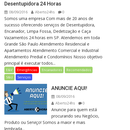
Desentupidora 24 Horas
08/09/2016
Aberto24hs
0
Somos uma empresa Com mais de 20 anos de
sucesso oferecendo serviços de Desentupidora,
Encanador, Limpa Fossa, Dedetização e Caça
Vazamentos 24 horas em SP. Atendemos em toda
Grande São Paulo Atendimento Residencial e
Apartamentos Atendimento Comercial e Industrial
Atendimento Predial e Condomínios Nosso objetivo
principal é executar todos...
E&V
Emergências
Encanadores
Recomendados
S&U
Serviços
ANUNCIE AQUI!
08/09/2016
Aberto24hs
0
Anuncie para quem está
procurando seu Negócio,
Produto ou Serviço! Somos a maior e mais
lembrada...