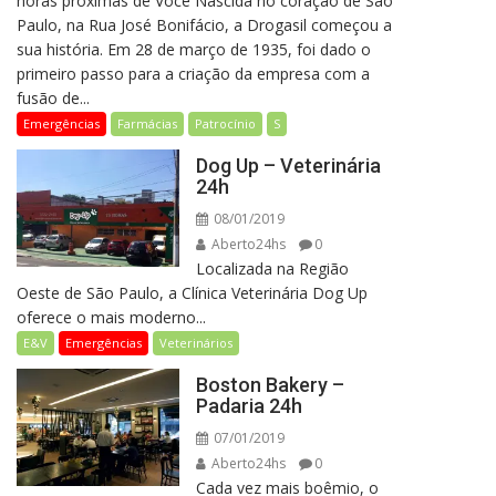
horas próximas de Você Nascida no coração de São
Paulo, na Rua José Bonifácio, a Drogasil começou a
sua história. Em 28 de março de 1935, foi dado o
primeiro passo para a criação da empresa com a
fusão de...
Emergências
Farmácias
Patrocínio
S
Dog Up – Veterinária
24h
08/01/2019
Aberto24hs
0
Localizada na Região
Oeste de São Paulo, a Clínica Veterinária Dog Up
oferece o mais moderno...
E&V
Emergências
Veterinários
Boston Bakery –
Padaria 24h
07/01/2019
Aberto24hs
0
Cada vez mais boêmio, o