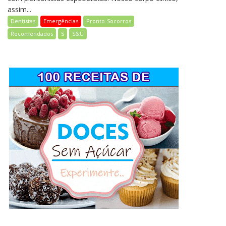
assim...
Dentistas
Emergências
Pronto-Socorros
Recomendados
S
S&U