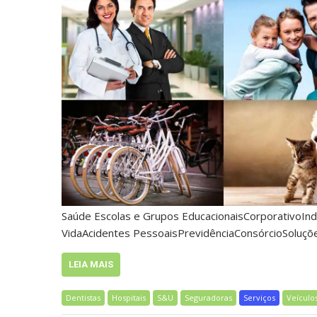
Saúde Escolas e Grupos EducacionaisCorporativoIndi
VidaAcidentes PessoaisPrevidênciaConsórcioSoluç
LEIA MAIS
Dentistas
Hospitais
S&U
Seguradoras
Serviços
Veículo