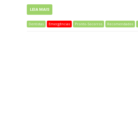
LEIA MAIS
Dentistas
Emergências
Pronto-Socorros
Recomendados