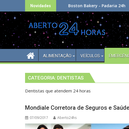
Skip
Boston Bakery - Padaria 24h
Novidades
to
content
ALIMENTAÇÃO
VEÍCULOS
EMERGÊN
CATEGORIA:
DENTISTAS
Dentistas que atendem 24 horas
Mondiale Corretora de Seguros e Saúde
07/09/2017
Aberto24hs