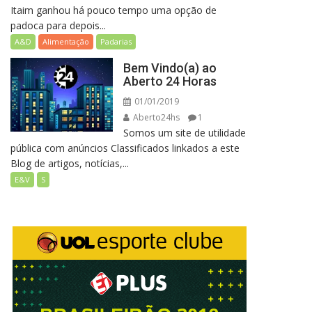
Itaim ganhou há pouco tempo uma opção de
padoca para depois...
A&D
Alimentação
Padarias
Bem Vindo(a) ao
Aberto 24 Horas
01/01/2019
Aberto24hs
1
Somos um site de utilidade
pública com anúncios Classificados linkados a este
Blog de artigos, notícias,...
E&V
S