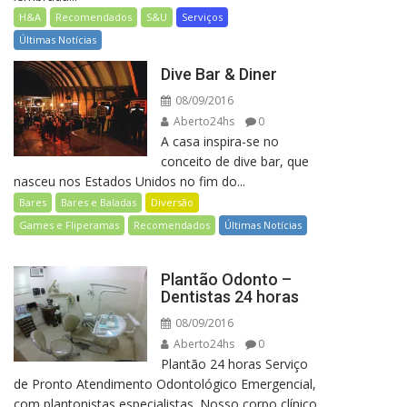
H&A
Recomendados
S&U
Serviços
Últimas Notícias
Dive Bar & Diner
08/09/2016
Aberto24hs
0
A casa inspira-se no
conceito de dive bar, que
nasceu nos Estados Unidos no fim do...
Bares
Bares e Baladas
Diversão
Games e Fliperamas
Recomendados
Últimas Notícias
Plantão Odonto –
Dentistas 24 horas
08/09/2016
Aberto24hs
0
Plantão 24 horas Serviço
de Pronto Atendimento Odontológico Emergencial,
com plantonistas especialistas. Nosso corpo clínico,