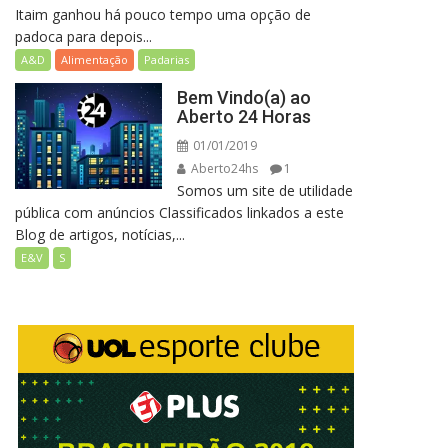
Itaim ganhou há pouco tempo uma opção de
padoca para depois...
A&D
Alimentação
Padarias
Bem Vindo(a) ao
Aberto 24 Horas
01/01/2019
Aberto24hs
1
Somos um site de utilidade
pública com anúncios Classificados linkados a este
Blog de artigos, notícias,...
E&V
S