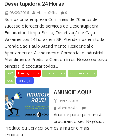
Desentupidora 24 Horas
08/09/2016
Aberto24hs
0
Somos uma empresa Com mais de 20 anos de
sucesso oferecendo serviços de Desentupidora,
Encanador, Limpa Fossa, Dedetização e Caça
Vazamentos 24 horas em SP. Atendemos em toda
Grande São Paulo Atendimento Residencial e
Apartamentos Atendimento Comercial e Industrial
Atendimento Predial e Condomínios Nosso objetivo
principal é executar todos...
E&V
Emergências
Encanadores
Recomendados
S&U
Serviços
ANUNCIE AQUI!
08/09/2016
Aberto24hs
0
Anuncie para quem está
procurando seu Negócio,
Produto ou Serviço! Somos a maior e mais
lembrada...