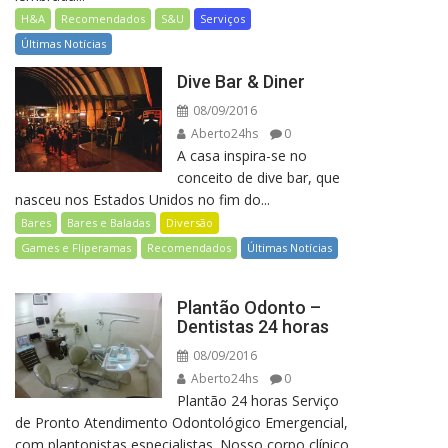
H&A
Recomendados
S&U
Serviços
Últimas Notícias
Dive Bar & Diner
08/09/2016
Aberto24hs
0
A casa inspira-se no
conceito de dive bar, que
nasceu nos Estados Unidos no fim do...
Bares
Bares e Baladas
Diversão
Games e Fliperamas
Recomendados
Últimas Notícias
Plantão Odonto –
Dentistas 24 horas
08/09/2016
Aberto24hs
0
Plantão 24 horas Serviço
de Pronto Atendimento Odontológico Emergencial,
com plantonistas especialistas. Nosso corpo clínico,