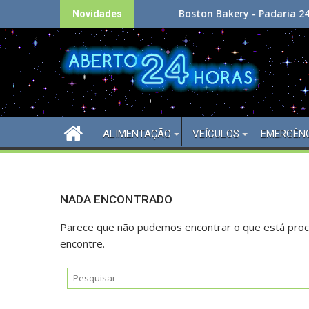
Skip
Boston Bakery - Padaria 24h
Novidades
to
content
ALIMENTAÇÃO
VEÍCULOS
EMERGÊN
NADA ENCONTRADO
Parece que não pudemos encontrar o que está proc
encontre.