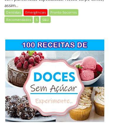
assim...
Dentistas
Emergências
Pronto-Socorros
Recomendados
S
S&U