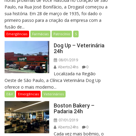
horas próximas de Você Nascida no coração de São
Paulo, na Rua José Bonifácio, a Drogasil começou a
sua história. Em 28 de março de 1935, foi dado o
primeiro passo para a criação da empresa com a
fusão de...
Emergências
Farmácias
Patrocínio
S
Dog Up – Veterinária
24h
08/01/2019
Aberto24hs
0
Localizada na Região
Oeste de São Paulo, a Clínica Veterinária Dog Up
oferece o mais moderno...
E&V
Emergências
Veterinários
Boston Bakery –
Padaria 24h
07/01/2019
Aberto24hs
0
Cada vez mais boêmio, o