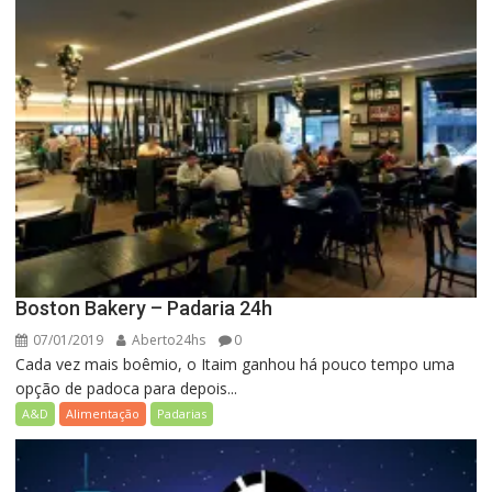
Boston Bakery – Padaria 24h
07/01/2019
Aberto24hs
0
Cada vez mais boêmio, o Itaim ganhou há pouco tempo uma
opção de padoca para depois...
A&D
Alimentação
Padarias