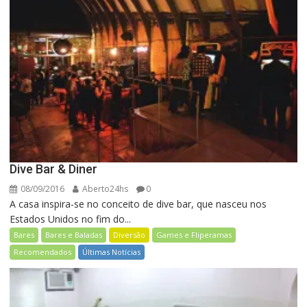
Dive Bar & Diner
08/09/2016
Aberto24hs
0
A casa inspira-se no conceito de dive bar, que nasceu nos
Estados Unidos no fim do...
Bares
Bares e Baladas
Diversão
Games e Fliperamas
Recomendados
Últimas Notícias