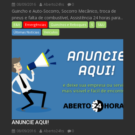
08/09/2016
Aberto24hs
0
Guincho e Auto-Socorro, Socorro Mecânico, troca de
pneus e falta de combustível, Assistência 24 horas para...
E&V
Emergências
Guinchos e Reboques
S
S&U
Últimas Notícias
Veículos
ANUNCIE AQUI!
08/09/2016
Aberto24hs
0