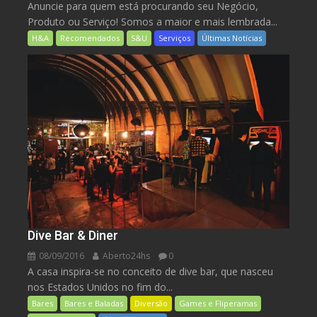
Anuncie para quem está procurando seu Negócio,
Produto ou Serviço! Somos a maior e mais lembrada...
H&A
Recomendados
S&U
Serviços
Últimas Notícias
Dive Bar & Diner
08/09/2016
Aberto24hs
0
A casa inspira-se no conceito de dive bar, que nasceu
nos Estados Unidos no fim do...
Bares
Bares e Baladas
Diversão
Games e Fliperamas