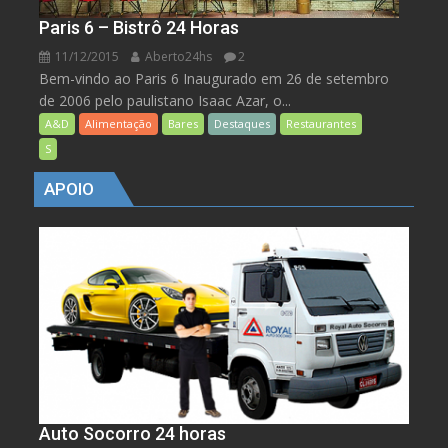
Paris 6 – Bistrô 24 Horas
11/12/2015
Aberto24hs
2
Bem-vindo ao Paris 6 Inaugurado em 26 de setembro
de 2006 pelo paulistano Isaac Azar, o...
A&D
Alimentação
Bares
Destaques
Restaurantes
S
APOIO
Auto Socorro 24 horas