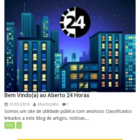
Bem Vindo(a) ao Aberto 24 Horas
01/01/2019
Aberto24hs
1
Somos um site de utilidade pública com anúncios Classificados
linkados a este Blog de artigos, notícias,...
E&V
S