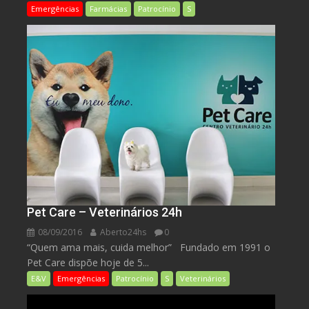
Emergências
Farmácias
Patrocínio
S
Pet Care – Veterinários 24h
08/09/2016
Aberto24hs
0
“Quem ama mais, cuida melhor” Fundado em 1991 o
Pet Care dispõe hoje de 5...
E&V
Emergências
Patrocínio
S
Veterinários