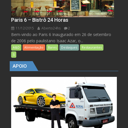
Paris 6 – Bistrô 24 Horas
11/12/2015
Aberto24hs
2
Bem-vindo ao Paris 6 Inaugurado em 26 de setembro
de 2006 pelo paulistano Isaac Azar, o...
A&D
Alimentação
Bares
Destaques
Restaurantes
S
APOIO