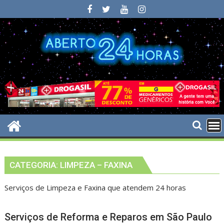
Skip
to
content
CATEGORIA:
LIMPEZA – FAXINA
Serviços de Limpeza e Faxina que atendem 24 horas
Serviços de Reforma e Reparos em São Paulo