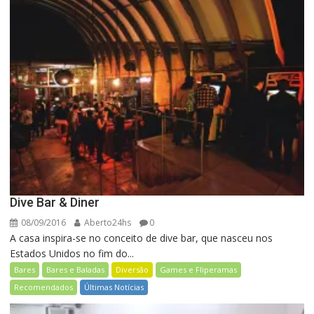
Dive Bar & Diner
08/09/2016
Aberto24hs
0
A casa inspira-se no conceito de dive bar, que nasceu nos
Estados Unidos no fim do...
Bares
Bares e Baladas
Diversão
Games e Fliperamas
Recomendados
Últimas Notícias