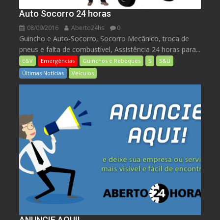
Auto Socorro 24 horas
08/09/2016
Aberto24hs
0
Guincho e Auto-Socorro, Socorro Mecânico, troca de
pneus e falta de combustível, Assistência 24 horas para...
E&V
Emergências
Guinchos e Reboques
S
S&U
Últimas Notícias
Veículos
ANUNCIE AQUI!