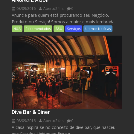
08/09/2016
Aberto24hs
0
Anuncie para quem está procurando seu Negócio,
Produto ou Serviço! Somos a maior e mais lembrada...
H&A
Recomendados
S&U
Serviços
Últimas Notícias
Dive Bar & Diner
08/09/2016
Aberto24hs
0
A casa inspira-se no conceito de dive bar, que nasceu
nos Estados Unidos no fim do...