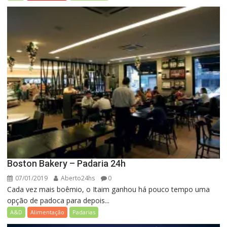
Boston Bakery – Padaria 24h
07/01/2019
Aberto24hs
0
Cada vez mais boêmio, o Itaim ganhou há pouco tempo uma
opção de padoca para depois...
A&D
Alimentação
Padarias