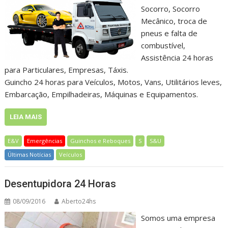
Socorro, Socorro
Mecânico, troca de
pneus e falta de
combustível,
Assistência 24 horas
para Particulares, Empresas, Táxis.
Guincho 24 horas para Veículos, Motos, Vans, Utilitários leves,
Embarcação, Empilhadeiras, Máquinas e Equipamentos.
LEIA MAIS
E&V
Emergências
Guinchos e Reboques
S
S&U
Últimas Notícias
Veículos
Desentupidora 24 Horas
08/09/2016
Aberto24hs
Somos uma empresa