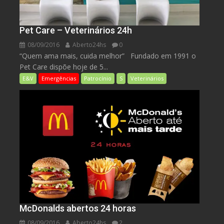
Pet Care – Veterinários 24h
08/09/2016
Aberto24hs
0
“Quem ama mais, cuida melhor” Fundado em 1991 o
Pet Care dispõe hoje de 5...
E&V
Emergências
Patrocínio
S
Veterinários
McDonalds abertos 24 horas
08/09/2016
Aberto24hs
2