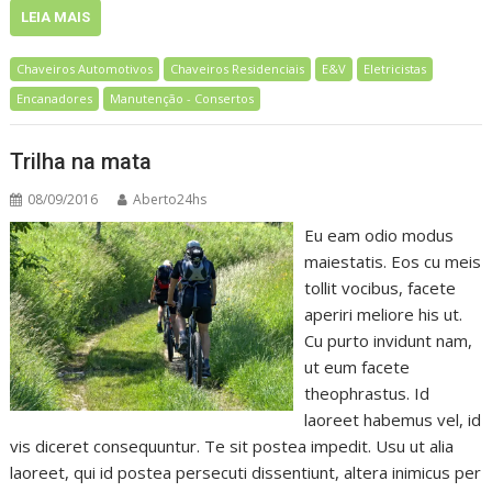
LEIA MAIS
Chaveiros Automotivos
Chaveiros Residenciais
E&V
Eletricistas
Encanadores
Manutenção - Consertos
Trilha na mata
08/09/2016
Aberto24hs
Eu eam odio modus
maiestatis. Eos cu meis
tollit vocibus, facete
aperiri meliore his ut.
Cu purto invidunt nam,
ut eum facete
theophrastus. Id
laoreet habemus vel, id
vis diceret consequuntur. Te sit postea impedit. Usu ut alia
laoreet, qui id postea persecuti dissentiunt, altera inimicus per