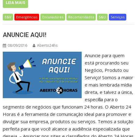
LEIA MAIS
E&V
Emergências
Encanadores
Recomendados
S&U
Serviços
ANUNCIE AQUI!
08/09/2016
Aberto24hs
Anuncie para quem
está procurando seu
Negócio, Produto ou
Serviço! Somos a maior
e mais lembrada mídia
direta, e talvez a única,
específica para o
segmento de negócios que funcionam 24 horas. O Aberto 24
Horas é a ferramenta de comunicação ideal para promover e
divulgar sua empresa, produtos ou serviços. Temos a solução
perfeita para que você alcance a audiência especializada que
deseja. – Anunciar nos sites e classificados do Aberto 24 Horas