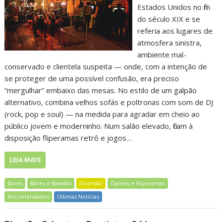
Estados Unidos no fim
do século XIX e se
referia aos lugares de
atmosfera sinistra,
ambiente mal-
conservado e clientela suspeita — onde, com a intenção de
se proteger de uma possível confusão, era preciso
“mergulhar” embaixo das mesas. No estilo de um galpão
alternativo, combina velhos sofás e poltronas com som de DJ
(rock, pop e soul) — na medida para agradar em cheio ao
público jovem e moderninho. Num salão elevado, ficam à
disposição fliperamas retrô e jogos…
LEIA MAIS
Bares
Bares e Baladas
Diversão
Games e Fliperamas
Recomendados
Últimas Notícias