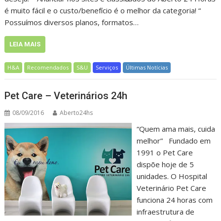
é muito fácil e o custo/benefício é o melhor da categoria! “
Possuímos diversos planos, formatos…
LEIA MAIS
H&A
Recomendados
S&U
Serviços
Últimas Notícias
Pet Care – Veterinários 24h
08/09/2016
Aberto24hs
“Quem ama mais, cuida
melhor” Fundado em
1991 o Pet Care
dispõe hoje de 5
unidades. O Hospital
Veterinário Pet Care
funciona 24 horas com
infraestrutura de