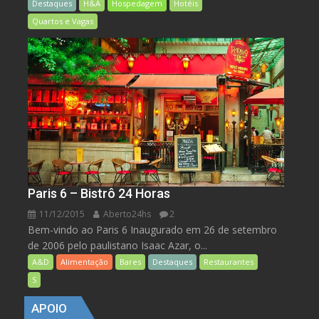
Destaques
H&A
Hospedagem
Hotéis
Quartos e Vagas
Paris 6 – Bistrô 24 Horas
11/12/2015
Aberto24hs
2
Bem-vindo ao Paris 6 Inaugurado em 26 de setembro
de 2006 pelo paulistano Isaac Azar, o...
A&D
Alimentação
Bares
Destaques
Restaurantes
S
APOIO