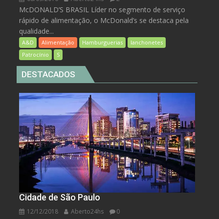
McDONALD’S BRASIL Líder no segmento de serviço
rápido de alimentação, o McDonald’s se destaca pela
qualidade...
A&D
Alimentação
Hamburguerias
lanchonetes
Patrocínio
S
DESTACADOS
Cidade de São Paulo
12/12/2018
Aberto24hs
0