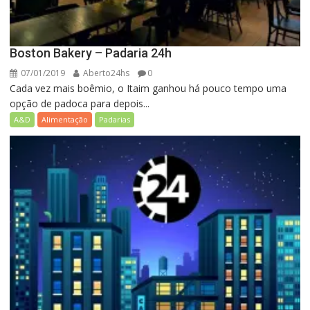
Boston Bakery – Padaria 24h
07/01/2019
Aberto24hs
0
Cada vez mais boêmio, o Itaim ganhou há pouco tempo uma
opção de padoca para depois...
A&D
Alimentação
Padarias