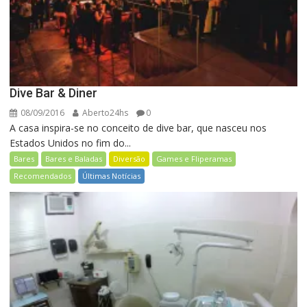
Dive Bar & Diner
08/09/2016
Aberto24hs
0
A casa inspira-se no conceito de dive bar, que nasceu nos
Estados Unidos no fim do...
Bares
Bares e Baladas
Diversão
Games e Fliperamas
Recomendados
Últimas Notícias