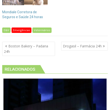
Mondiale Corretora de
Seguros e Saúde 24 horas
E&V
Emergências
Veterinários
Navegação
Boston Bakery – Padaria
Drogasil – Farmácia 24h
de
24h
Post
RELACIONADOS