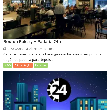
Boston Bakery – Padaria 24h
07/01/2019
Aberto24hs
0
Cada vez mais boêmio, o Itaim ganhou há pouco tempo uma
opção de padoca para depois...
A&D
Alimentação
Padarias