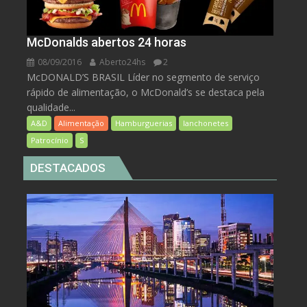
McDonalds abertos 24 horas
08/09/2016
Aberto24hs
2
McDONALD’S BRASIL Líder no segmento de serviço
rápido de alimentação, o McDonald’s se destaca pela
qualidade...
A&D
Alimentação
Hamburguerias
lanchonetes
Patrocínio
S
DESTACADOS