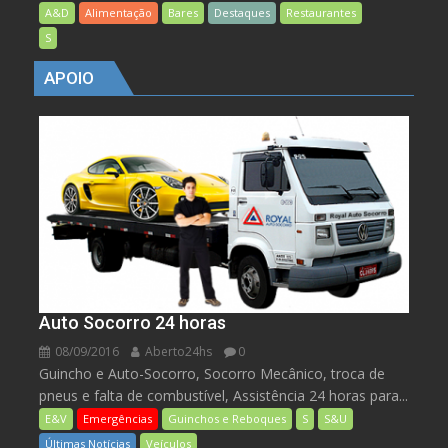
A&D
Alimentação
Bares
Destaques
Restaurantes
S
APOIO
Auto Socorro 24 horas
08/09/2016
Aberto24hs
0
Guincho e Auto-Socorro, Socorro Mecânico, troca de
pneus e falta de combustível, Assistência 24 horas para...
E&V
Emergências
Guinchos e Reboques
S
S&U
Últimas Notícias
Veículos