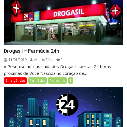
Drogasil – Farmácia 24h
11/01/2019
Aberto24hs
0
» Pesquise aqui as unidades Drogasil abertas 24 horas
próximas de Você Nascida no coração de...
Emergências
Farmácias
Patrocínio
S