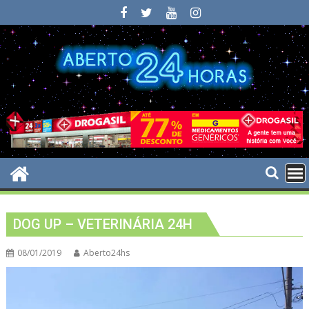
Skip
to
content
DOG UP – VETERINÁRIA 24H
08/01/2019
Aberto24hs