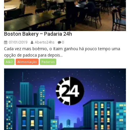
Boston Bakery – Padaria 24h
07/01/2019
Aberto24hs
0
Cada vez mais boêmio, o Itaim ganhou há pouco tempo uma
opção de padoca para depois...
A&D
Alimentação
Padarias