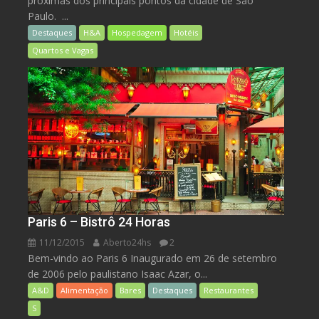
próximas dos principais pontos da cidade de São
Paulo. ...
Destaques
H&A
Hospedagem
Hotéis
Quartos e Vagas
Paris 6 – Bistrô 24 Horas
11/12/2015
Aberto24hs
2
Bem-vindo ao Paris 6 Inaugurado em 26 de setembro
de 2006 pelo paulistano Isaac Azar, o...
A&D
Alimentação
Bares
Destaques
Restaurantes
S