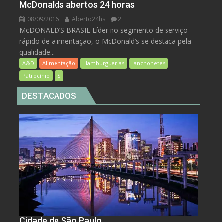
McDonalds abertos 24 horas
08/09/2016
Aberto24hs
2
McDONALD’S BRASIL Líder no segmento de serviço
rápido de alimentação, o McDonald’s se destaca pela
qualidade...
A&D
Alimentação
Hamburguerias
lanchonetes
Patrocínio
S
DESTACADOS
Cidade de São Paulo