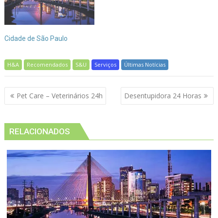
Cidade de São Paulo
H&A
Recomendados
S&U
Serviços
Últimas Notícias
Navegação
Pet Care – Veterinários 24h
Desentupidora 24 Horas
de
Post
RELACIONADOS