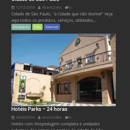
12/12/2018
Aberto24hs
0
Cidade de São Paulo, "a Cidade que não dorme!" Veja
aqui todos os produtos, serviços, utilidades,...
Destaques
H&A
Internet
Hotéis Parks – 24 horas
08/09/2016
Aberto24hs
0
Hotéis com Hospedagem completa e unidades