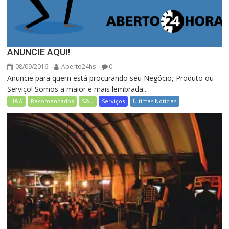
ANUNCIE AQUI!
08/09/2016
Aberto24hs
0
Anuncie para quem está procurando seu Negócio, Produto ou
Serviço! Somos a maior e mais lembrada...
H&A
Recomendados
S&U
Serviços
Últimas Notícias