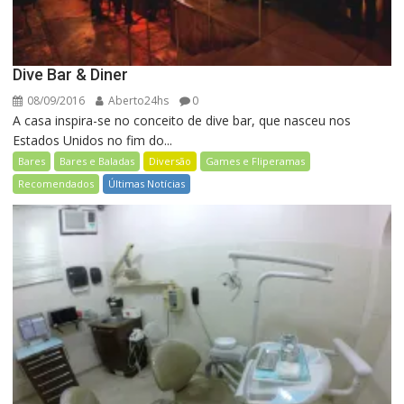
Dive Bar & Diner
08/09/2016
Aberto24hs
0
A casa inspira-se no conceito de dive bar, que nasceu nos
Estados Unidos no fim do...
Bares
Bares e Baladas
Diversão
Games e Fliperamas
Recomendados
Últimas Notícias