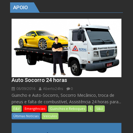
APOIO
Auto Socorro 24 horas
08/09/2016
Aberto24hs
0
Guincho e Auto-Socorro, Socorro Mecânico, troca de
pneus e falta de combustível, Assistência 24 horas para...
E&V
Emergências
Guinchos e Reboques
S
S&U
Últimas Notícias
Veículos