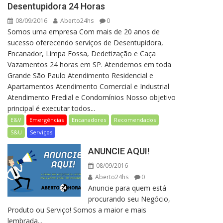
Desentupidora 24 Horas
08/09/2016
Aberto24hs
0
Somos uma empresa Com mais de 20 anos de
sucesso oferecendo serviços de Desentupidora,
Encanador, Limpa Fossa, Dedetização e Caça
Vazamentos 24 horas em SP. Atendemos em toda
Grande São Paulo Atendimento Residencial e
Apartamentos Atendimento Comercial e Industrial
Atendimento Predial e Condomínios Nosso objetivo
principal é executar todos...
E&V
Emergências
Encanadores
Recomendados
S&U
Serviços
ANUNCIE AQUI!
08/09/2016
Aberto24hs
0
Anuncie para quem está
procurando seu Negócio,
Produto ou Serviço! Somos a maior e mais
lembrada...