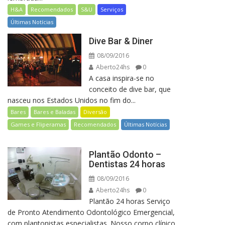
H&A
Recomendados
S&U
Serviços
Últimas Notícias
Dive Bar & Diner
08/09/2016
Aberto24hs
0
A casa inspira-se no
conceito de dive bar, que
nasceu nos Estados Unidos no fim do...
Bares
Bares e Baladas
Diversão
Games e Fliperamas
Recomendados
Últimas Notícias
Plantão Odonto –
Dentistas 24 horas
08/09/2016
Aberto24hs
0
Plantão 24 horas Serviço
de Pronto Atendimento Odontológico Emergencial,
com plantonistas especialistas. Nosso corpo clínico,