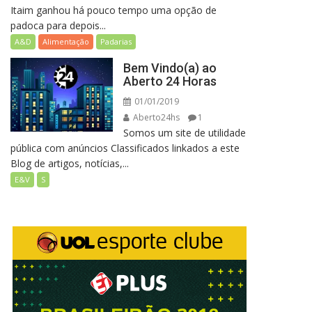
Itaim ganhou há pouco tempo uma opção de
padoca para depois...
A&D
Alimentação
Padarias
Bem Vindo(a) ao
Aberto 24 Horas
01/01/2019
Aberto24hs
1
Somos um site de utilidade
pública com anúncios Classificados linkados a este
Blog de artigos, notícias,...
E&V
S