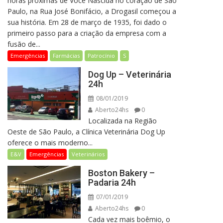
horas próximas de Você Nascida no coração de São
Paulo, na Rua José Bonifácio, a Drogasil começou a
sua história. Em 28 de março de 1935, foi dado o
primeiro passo para a criação da empresa com a
fusão de...
Emergências
Farmácias
Patrocínio
S
Dog Up – Veterinária
24h
08/01/2019
Aberto24hs
0
Localizada na Região
Oeste de São Paulo, a Clínica Veterinária Dog Up
oferece o mais moderno...
E&V
Emergências
Veterinários
Boston Bakery –
Padaria 24h
07/01/2019
Aberto24hs
0
Cada vez mais boêmio, o