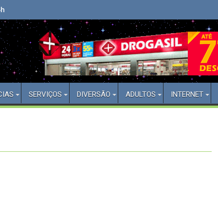
Bem Vindo(a) ao Aberto 24 Horas
CIAS
SERVIÇOS
DIVERSÃO
ADULTOS
INTERNET