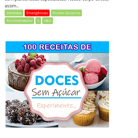
assim...
Dentistas
Emergências
Pronto-Socorros
Recomendados
S
S&U