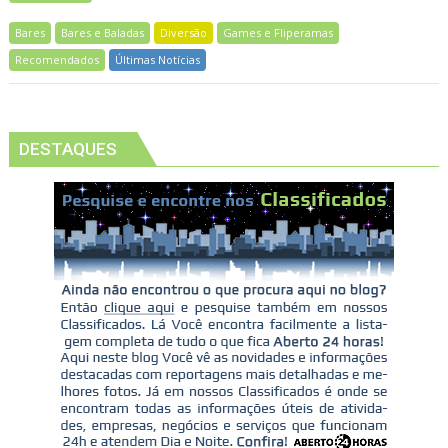
Bares
Bares e Baladas
Diversão
Games e Fliperamas
Recomendados
Últimas Notícias
DESTAQUES