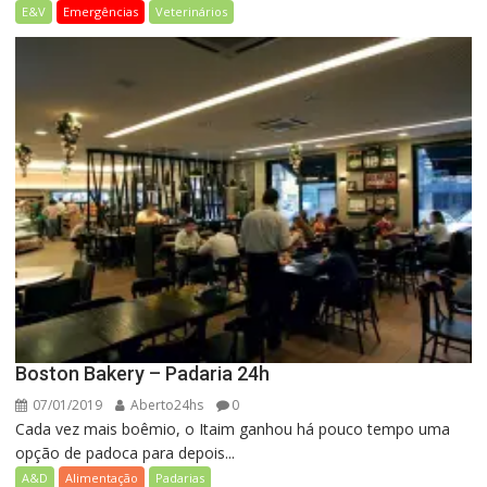
E&V
Emergências
Veterinários
Boston Bakery – Padaria 24h
07/01/2019
Aberto24hs
0
Cada vez mais boêmio, o Itaim ganhou há pouco tempo uma
opção de padoca para depois...
A&D
Alimentação
Padarias