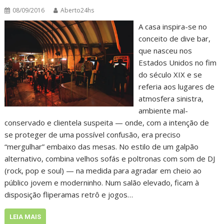
08/09/2016
Aberto24hs
A casa inspira-se no
conceito de dive bar,
que nasceu nos
Estados Unidos no fim
do século XIX e se
referia aos lugares de
atmosfera sinistra,
ambiente mal-
conservado e clientela suspeita — onde, com a intenção de
se proteger de uma possível confusão, era preciso
“mergulhar” embaixo das mesas. No estilo de um galpão
alternativo, combina velhos sofás e poltronas com som de DJ
(rock, pop e soul) — na medida para agradar em cheio ao
público jovem e moderninho. Num salão elevado, ficam à
disposição fliperamas retrô e jogos…
LEIA MAIS