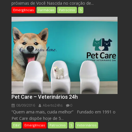
próximas de Você Nascida no coração de...
Emergências
Farmácias
Patrocínio
S
Pet Care – Veterinários 24h
08/09/2016
Aberto24hs
0
“Quem ama mais, cuida melhor” Fundado em 1991 o
Pet Care dispõe hoje de 5...
E&V
Emergências
Patrocínio
S
Veterinários