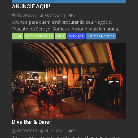
ANUNCIE AQUI!
08/09/2016
Aberto24hs
0
Anuncie para quem está procurando seu Negócio,
Produto ou Serviço! Somos a maior e mais lembrada...
H&A
Recomendados
S&U
Serviços
Últimas Notícias
Dive Bar & Diner
08/09/2016
Aberto24hs
0
A casa inspira-se no conceito de dive bar, que nasceu