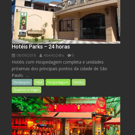
Hotéis Parks – 24 horas
08/09/2016
Aberto24hs
0
Hotéis com Hospedagem completa e unidades
próximas dos principais pontos da cidade de São
Paulo. ...
Destaques
H&A
Hospedagem
Hotéis
Quartos e Vagas