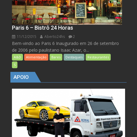
Paris 6 – Bistrô 24 Horas
11/12/2015
Aberto24hs
2
Bem-vindo ao Paris 6 Inaugurado em 26 de setembro
de 2006 pelo paulistano Isaac Azar, o...
A&D
Alimentação
Bares
Destaques
Restaurantes
S
APOIO