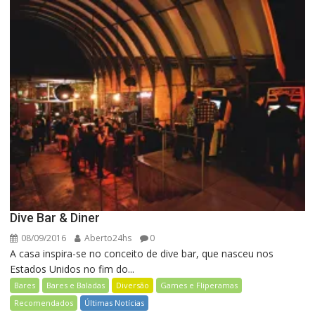
Dive Bar & Diner
08/09/2016
Aberto24hs
0
A casa inspira-se no conceito de dive bar, que nasceu nos
Estados Unidos no fim do...
Bares
Bares e Baladas
Diversão
Games e Fliperamas
Recomendados
Últimas Notícias