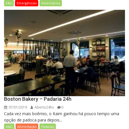
E&V
Emergências
Veterinários
Boston Bakery – Padaria 24h
07/01/2019
Aberto24hs
0
Cada vez mais boêmio, o Itaim ganhou há pouco tempo uma
opção de padoca para depois...
A&D
Alimentação
Padarias