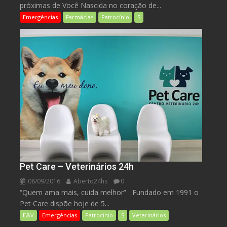
próximas de Você Nascida no coração de...
Emergências
Farmácias
Patrocínio
S
Pet Care – Veterinários 24h
08/09/2016
Aberto24hs
0
“Quem ama mais, cuida melhor” Fundado em 1991 o
Pet Care dispõe hoje de 5...
E&V
Emergências
Patrocínio
S
Veterinários