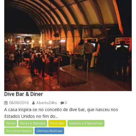
Dive Bar & Diner
08/09/2016
Aberto24hs
0
A casa inspira-se no conceito de dive bar, que nasceu nos
Estados Unidos no fim do...
Bares
Bares e Baladas
Diversão
Games e Fliperamas
Recomendados
Últimas Notícias