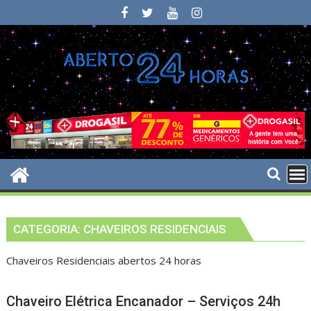
Skip
to
content
CATEGORIA:
CHAVEIROS RESIDENCIAIS
Chaveiros Residenciais abertos 24 horas
Chaveiro Elétrica Encanador – Serviços 24h