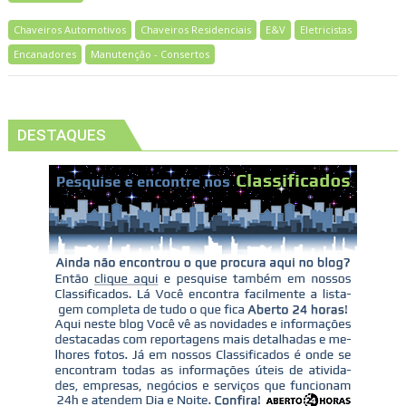
Chaveiros Automotivos
Chaveiros Residenciais
E&V
Eletricistas
Encanadores
Manutenção - Consertos
DESTAQUES