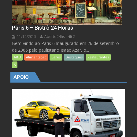
Paris 6 – Bistrô 24 Horas
11/12/2015
Aberto24hs
2
Bem-vindo ao Paris 6 Inaugurado em 26 de setembro
de 2006 pelo paulistano Isaac Azar, o...
A&D
Alimentação
Bares
Destaques
Restaurantes
S
APOIO