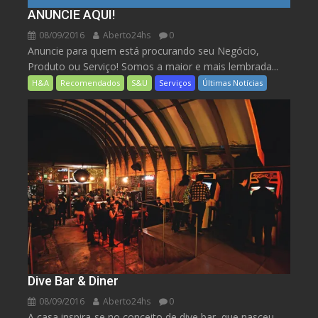
ANUNCIE AQUI!
08/09/2016
Aberto24hs
0
Anuncie para quem está procurando seu Negócio,
Produto ou Serviço! Somos a maior e mais lembrada...
H&A
Recomendados
S&U
Serviços
Últimas Notícias
Dive Bar & Diner
08/09/2016
Aberto24hs
0
A casa inspira-se no conceito de dive bar, que nasceu