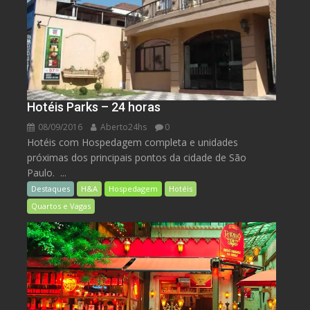
Hotéis Parks – 24 horas
08/09/2016
Aberto24hs
0
Hotéis com Hospedagem completa e unidades
próximas dos principais pontos da cidade de São
Paulo. ...
Destaques
H&A
Hospedagem
Hotéis
Quartos e Vagas