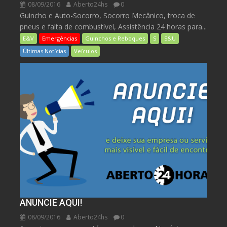
08/09/2016
Aberto24hs
0
Guincho e Auto-Socorro, Socorro Mecânico, troca de
pneus e falta de combustível, Assistência 24 horas para...
E&V
Emergências
Guinchos e Reboques
S
S&U
Últimas Notícias
Veículos
ANUNCIE AQUI!
08/09/2016
Aberto24hs
0