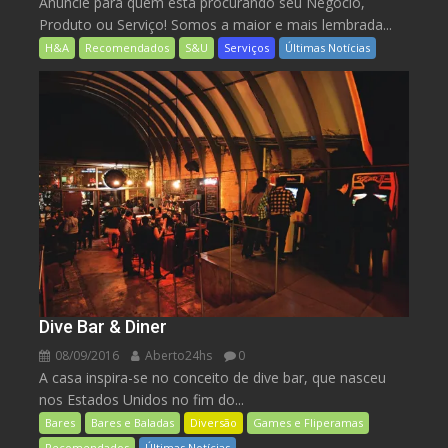
Anuncie para quem está procurando seu Negócio,
Produto ou Serviço! Somos a maior e mais lembrada...
H&A
Recomendados
S&U
Serviços
Últimas Notícias
Dive Bar & Diner
08/09/2016
Aberto24hs
0
A casa inspira-se no conceito de dive bar, que nasceu
nos Estados Unidos no fim do...
Bares
Bares e Baladas
Diversão
Games e Fliperamas
Recomendados
Últimas Notícias