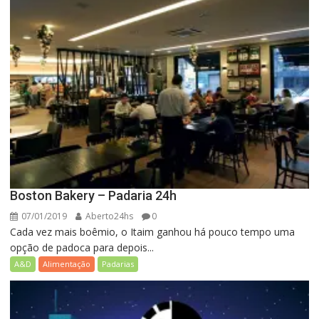
Boston Bakery – Padaria 24h
07/01/2019
Aberto24hs
0
Cada vez mais boêmio, o Itaim ganhou há pouco tempo uma
opção de padoca para depois...
A&D
Alimentação
Padarias