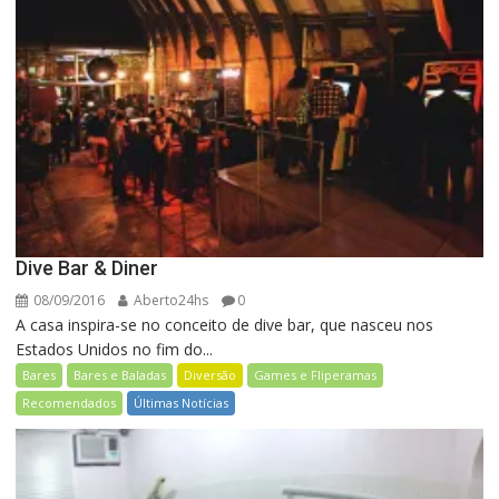
Dive Bar & Diner
08/09/2016
Aberto24hs
0
A casa inspira-se no conceito de dive bar, que nasceu nos
Estados Unidos no fim do...
Bares
Bares e Baladas
Diversão
Games e Fliperamas
Recomendados
Últimas Notícias