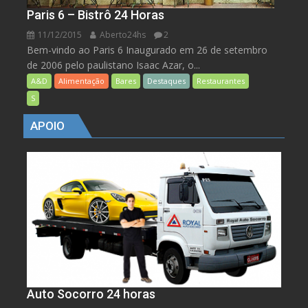
Paris 6 – Bistrô 24 Horas
11/12/2015
Aberto24hs
2
Bem-vindo ao Paris 6 Inaugurado em 26 de setembro
de 2006 pelo paulistano Isaac Azar, o...
A&D
Alimentação
Bares
Destaques
Restaurantes
S
APOIO
Auto Socorro 24 horas