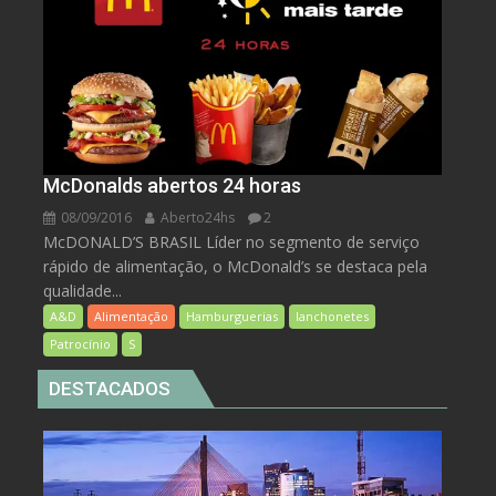
McDonalds abertos 24 horas
08/09/2016
Aberto24hs
2
McDONALD’S BRASIL Líder no segmento de serviço
rápido de alimentação, o McDonald’s se destaca pela
qualidade...
A&D
Alimentação
Hamburguerias
lanchonetes
Patrocínio
S
DESTACADOS