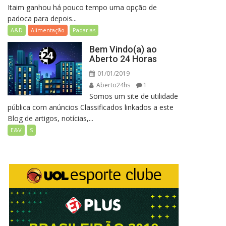
Itaim ganhou há pouco tempo uma opção de
padoca para depois...
A&D
Alimentação
Padarias
Bem Vindo(a) ao
Aberto 24 Horas
01/01/2019
Aberto24hs
1
Somos um site de utilidade
pública com anúncios Classificados linkados a este
Blog de artigos, notícias,...
E&V
S