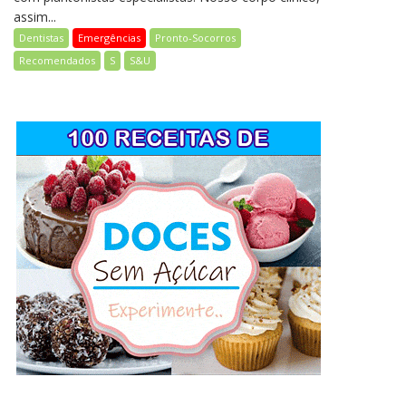
assim...
Dentistas
Emergências
Pronto-Socorros
Recomendados
S
S&U