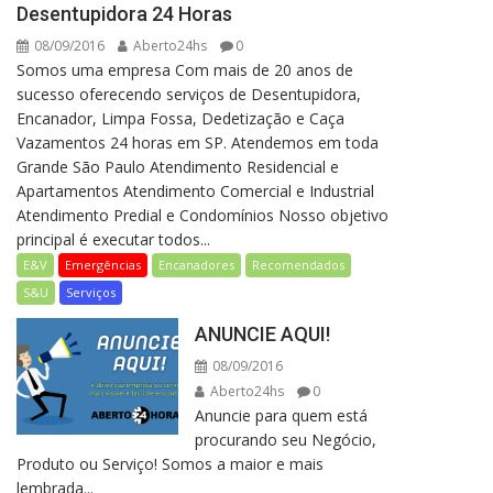
Desentupidora 24 Horas
08/09/2016
Aberto24hs
0
Somos uma empresa Com mais de 20 anos de
sucesso oferecendo serviços de Desentupidora,
Encanador, Limpa Fossa, Dedetização e Caça
Vazamentos 24 horas em SP. Atendemos em toda
Grande São Paulo Atendimento Residencial e
Apartamentos Atendimento Comercial e Industrial
Atendimento Predial e Condomínios Nosso objetivo
principal é executar todos...
E&V
Emergências
Encanadores
Recomendados
S&U
Serviços
ANUNCIE AQUI!
08/09/2016
Aberto24hs
0
Anuncie para quem está
procurando seu Negócio,
Produto ou Serviço! Somos a maior e mais
lembrada...