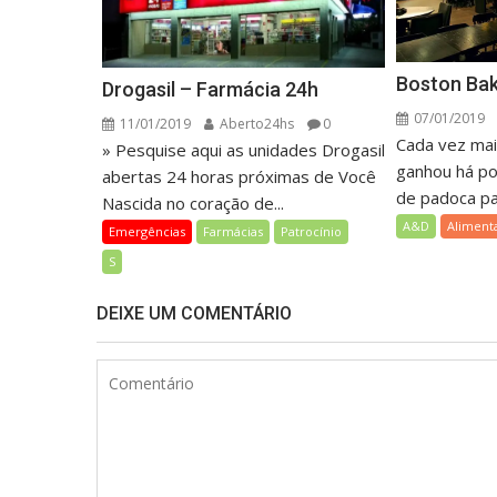
Boston Bak
Drogasil – Farmácia 24h
07/01/2019
11/01/2019
Aberto24hs
0
Cada vez mai
» Pesquise aqui as unidades Drogasil
ganhou há p
abertas 24 horas próximas de Você
de padoca par
Nascida no coração de...
A&D
Aliment
Emergências
Farmácias
Patrocínio
S
DEIXE UM COMENTÁRIO