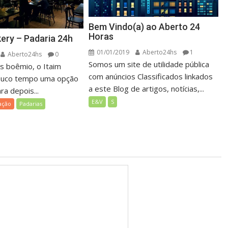
Bem Vindo(a) ao Aberto 24
Horas
ery – Padaria 24h
01/01/2019
Aberto24hs
1
Aberto24hs
0
Somos um site de utilidade pública
s boêmio, o Itaim
com anúncios Classificados linkados
ouco tempo uma opção
a este Blog de artigos, notícias,...
a depois...
E&V
S
ação
Padarias