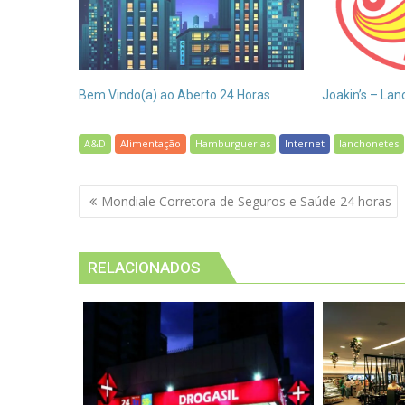
Bem Vindo(a) ao Aberto 24 Horas
Joakin’s – La
A&D
Alimentação
Hamburguerias
Internet
lanchonetes
Navegação
Mondiale Corretora de Seguros e Saúde 24 horas
de
Post
RELACIONADOS