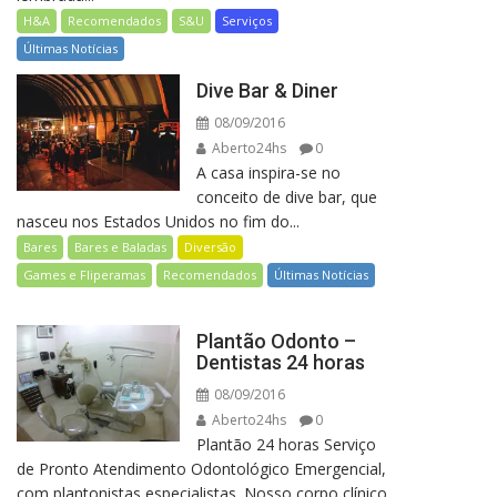
H&A
Recomendados
S&U
Serviços
Últimas Notícias
Dive Bar & Diner
08/09/2016
Aberto24hs
0
A casa inspira-se no
conceito de dive bar, que
nasceu nos Estados Unidos no fim do...
Bares
Bares e Baladas
Diversão
Games e Fliperamas
Recomendados
Últimas Notícias
Plantão Odonto –
Dentistas 24 horas
08/09/2016
Aberto24hs
0
Plantão 24 horas Serviço
de Pronto Atendimento Odontológico Emergencial,
com plantonistas especialistas. Nosso corpo clínico,