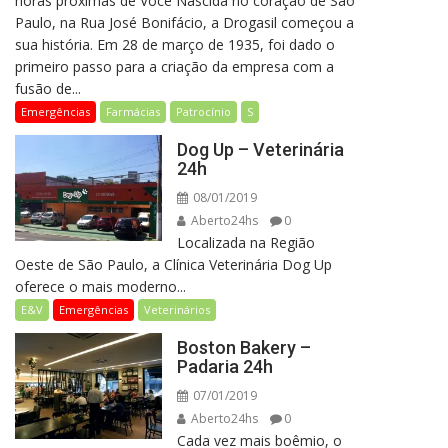
horas próximas de Você Nascida no coração de São
Paulo, na Rua José Bonifácio, a Drogasil começou a
sua história. Em 28 de março de 1935, foi dado o
primeiro passo para a criação da empresa com a
fusão de...
Emergências
Farmácias
Patrocínio
S
Dog Up – Veterinária
24h
08/01/2019
Aberto24hs
0
Localizada na Região
Oeste de São Paulo, a Clínica Veterinária Dog Up
oferece o mais moderno...
E&V
Emergências
Veterinários
Boston Bakery –
Padaria 24h
07/01/2019
Aberto24hs
0
Cada vez mais boêmio, o