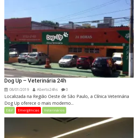
Dog Up – Veterinária 24h
08/01/2019
Aberto24hs
0
Localizada na Região Oeste de São Paulo, a Clínica Veterinária
Dog Up oferece o mais moderno...
E&V
Emergências
Veterinários