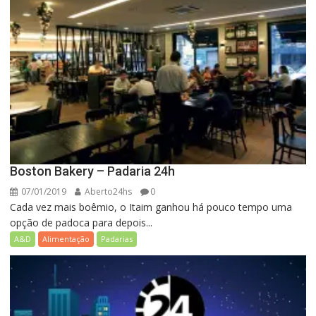
Boston Bakery – Padaria 24h
07/01/2019
Aberto24hs
0
Cada vez mais boêmio, o Itaim ganhou há pouco tempo uma
opção de padoca para depois...
A&D
Alimentação
Padarias