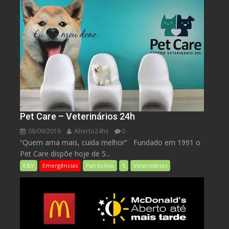
Pet Care – Veterinários 24h
08/09/2016
Aberto24hs
0
“Quem ama mais, cuida melhor” Fundado em 1991 o
Pet Care dispõe hoje de 5...
E&V
Emergências
Patrocínio
S
Veterinários