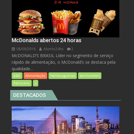
McDonalds abertos 24 horas
08/09/2016
Aberto24hs
2
McDONALD’S BRASIL Líder no segmento de serviço
rápido de alimentação, o McDonald’s se destaca pela
qualidade...
A&D
Alimentação
Hamburguerias
lanchonetes
Patrocínio
S
DESTACADOS