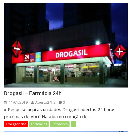
Drogasil – Farmácia 24h
11/01/2019
Aberto24hs
0
» Pesquise aqui as unidades Drogasil abertas 24 horas
próximas de Você Nascida no coração de...
Emergências
Farmácias
Patrocínio
S