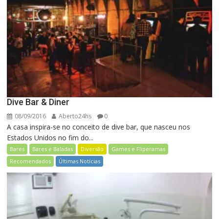
Dive Bar & Diner
08/09/2016
Aberto24hs
0
A casa inspira-se no conceito de dive bar, que nasceu nos
Estados Unidos no fim do...
Bares
Bares e Baladas
Diversão
Games e Fliperamas
Recomendados
Últimas Notícias