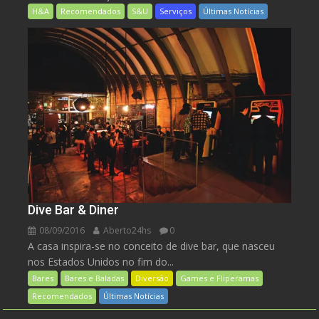
H&A
Recomendados
S&U
Serviços
Últimas Notícias
Dive Bar & Diner
08/09/2016
Aberto24hs
0
A casa inspira-se no conceito de dive bar, que nasceu
nos Estados Unidos no fim do...
Bares
Bares e Baladas
Diversão
Games e Fliperamas
Recomendados
Últimas Notícias