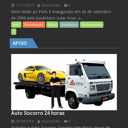
11/12/2015
Aberto24hs
2
Bem-vindo ao Paris 6 Inaugurado em 26 de setembro
de 2006 pelo paulistano Isaac Azar, o...
A&D
Alimentação
Bares
Destaques
Restaurantes
S
APOIO
Auto Socorro 24 horas
08/09/2016
Aberto24hs
0
Guincho e Auto-Socorro, Socorro Mecânico, troca de