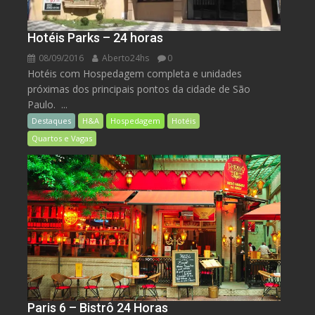
Hotéis Parks – 24 horas
08/09/2016
Aberto24hs
0
Hotéis com Hospedagem completa e unidades
próximas dos principais pontos da cidade de São
Paulo. ...
Destaques
H&A
Hospedagem
Hotéis
Quartos e Vagas
Paris 6 – Bistrô 24 Horas