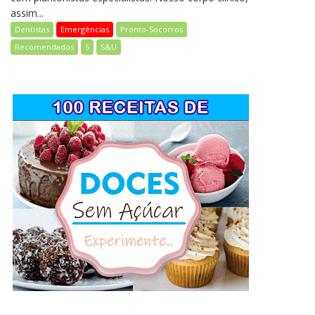
assim...
Dentistas
Emergências
Pronto-Socorros
Recomendados
S
S&U