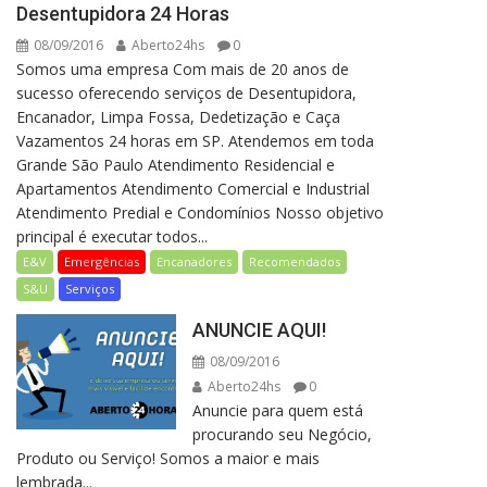
Desentupidora 24 Horas
08/09/2016
Aberto24hs
0
Somos uma empresa Com mais de 20 anos de
sucesso oferecendo serviços de Desentupidora,
Encanador, Limpa Fossa, Dedetização e Caça
Vazamentos 24 horas em SP. Atendemos em toda
Grande São Paulo Atendimento Residencial e
Apartamentos Atendimento Comercial e Industrial
Atendimento Predial e Condomínios Nosso objetivo
principal é executar todos...
E&V
Emergências
Encanadores
Recomendados
S&U
Serviços
ANUNCIE AQUI!
08/09/2016
Aberto24hs
0
Anuncie para quem está
procurando seu Negócio,
Produto ou Serviço! Somos a maior e mais
lembrada...