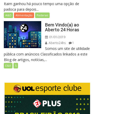
Itaim ganhou há pouco tempo uma opção de
padoca para depois...
A&D
Alimentação
Padarias
Bem Vindo(a) ao
Aberto 24 Horas
01/01/2019
Aberto24hs
1
Somos um site de utilidade
pública com anúncios Classificados linkados a este
Blog de artigos, notícias,...
E&V
S