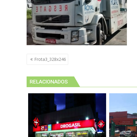
Navegação
Frota3_328x246
de
Post
RELACIONADOS