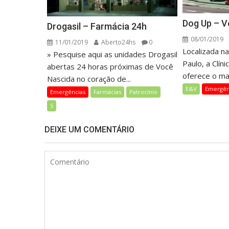
Dog Up – V
Drogasil – Farmácia 24h
08/01/2019
11/01/2019
Aberto24hs
0
Localizada n
» Pesquise aqui as unidades Drogasil
Paulo, a Clín
abertas 24 horas próximas de Você
oferece o ma
Nascida no coração de...
E&V
Emergên
Emergências
Farmácias
Patrocínio
S
DEIXE UM COMENTÁRIO