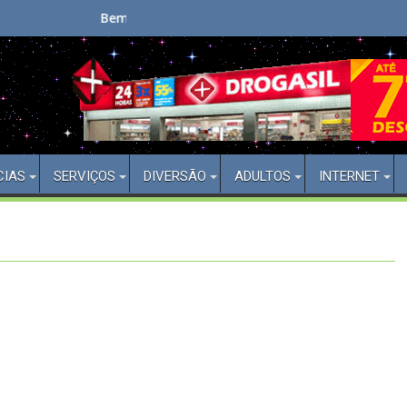
indo(a) ao Aberto 24 Horas
Cidade de S
CIAS
SERVIÇOS
DIVERSÃO
ADULTOS
INTERNET