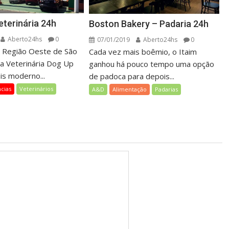
eterinária 24h
Boston Bakery – Padaria 24h
Aberto24hs
0
07/01/2019
Aberto24hs
0
a Região Oeste de São
Cada vez mais boêmio, o Itaim
ica Veterinária Dog Up
ganhou há pouco tempo uma opção
is moderno...
de padoca para depois...
cias
Veterinários
A&D
Alimentação
Padarias