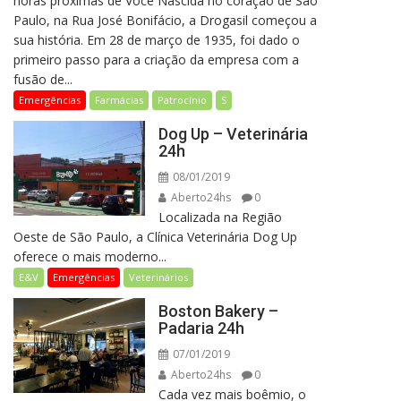
horas próximas de Você Nascida no coração de São
Paulo, na Rua José Bonifácio, a Drogasil começou a
sua história. Em 28 de março de 1935, foi dado o
primeiro passo para a criação da empresa com a
fusão de...
Emergências
Farmácias
Patrocínio
S
Dog Up – Veterinária
24h
08/01/2019
Aberto24hs
0
Localizada na Região
Oeste de São Paulo, a Clínica Veterinária Dog Up
oferece o mais moderno...
E&V
Emergências
Veterinários
Boston Bakery –
Padaria 24h
07/01/2019
Aberto24hs
0
Cada vez mais boêmio, o