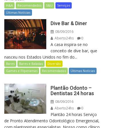
H&A
Recomendados
S&U
Serviços
Últimas Notícias
Dive Bar & Diner
08/09/2016
Aberto24hs
0
A casa inspira-se no
conceito de dive bar, que
nasceu nos Estados Unidos no fim do...
Bares
Bares e Baladas
Diversão
Games e Fliperamas
Recomendados
Últimas Notícias
Plantão Odonto –
Dentistas 24 horas
08/09/2016
Aberto24hs
0
Plantão 24 horas Serviço
de Pronto Atendimento Odontológico Emergencial,
com plantonistas especialistas. Nosso corpo clínico,