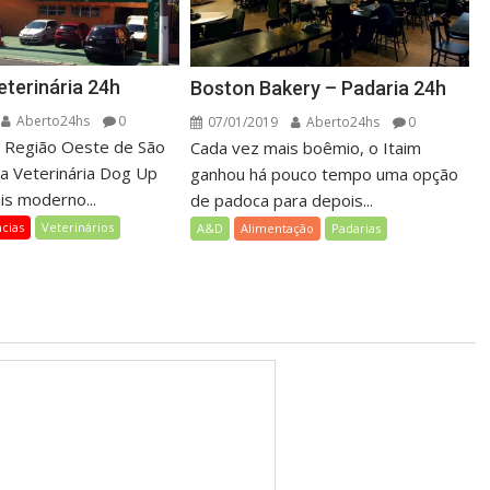
eterinária 24h
Boston Bakery – Padaria 24h
Aberto24hs
0
07/01/2019
Aberto24hs
0
a Região Oeste de São
Cada vez mais boêmio, o Itaim
ica Veterinária Dog Up
ganhou há pouco tempo uma opção
is moderno...
de padoca para depois...
cias
Veterinários
A&D
Alimentação
Padarias