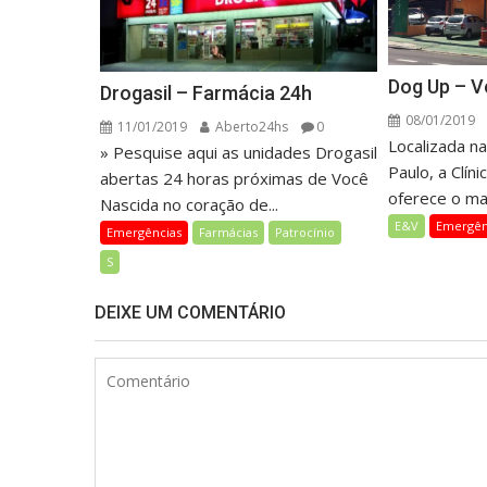
Dog Up – V
Drogasil – Farmácia 24h
08/01/2019
11/01/2019
Aberto24hs
0
Localizada n
» Pesquise aqui as unidades Drogasil
Paulo, a Clín
abertas 24 horas próximas de Você
oferece o ma
Nascida no coração de...
E&V
Emergên
Emergências
Farmácias
Patrocínio
S
DEIXE UM COMENTÁRIO