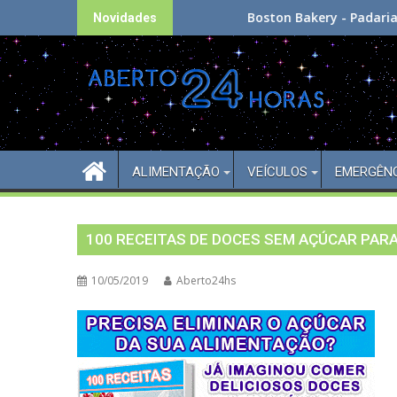
Skip
Boston Bakery - Padaria 24h
Novidades
to
content
ALIMENTAÇÃO
VEÍCULOS
EMERGÊN
100 RECEITAS DE DOCES SEM AÇÚCAR PARA
10/05/2019
Aberto24hs