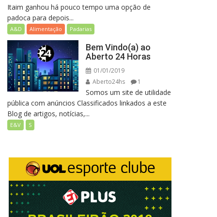
Itaim ganhou há pouco tempo uma opção de
padoca para depois...
A&D
Alimentação
Padarias
Bem Vindo(a) ao
Aberto 24 Horas
01/01/2019
Aberto24hs
1
Somos um site de utilidade
pública com anúncios Classificados linkados a este
Blog de artigos, notícias,...
E&V
S