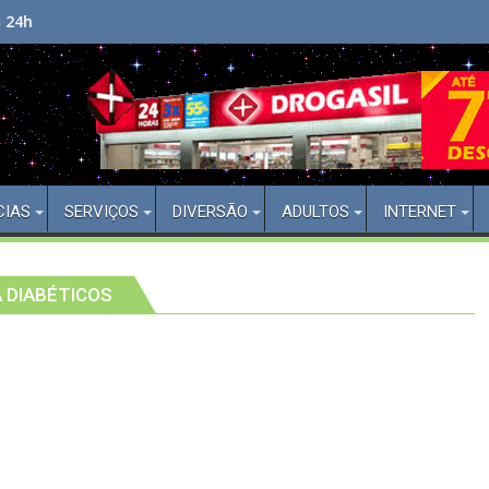
Bem Vindo(a) ao Aberto 24 Horas
CIAS
SERVIÇOS
DIVERSÃO
ADULTOS
INTERNET
 DIABÉTICOS