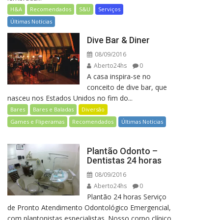
H&A
Recomendados
S&U
Serviços
Últimas Notícias
Dive Bar & Diner
08/09/2016
Aberto24hs
0
A casa inspira-se no
conceito de dive bar, que
nasceu nos Estados Unidos no fim do...
Bares
Bares e Baladas
Diversão
Games e Fliperamas
Recomendados
Últimas Notícias
Plantão Odonto –
Dentistas 24 horas
08/09/2016
Aberto24hs
0
Plantão 24 horas Serviço
de Pronto Atendimento Odontológico Emergencial,
com plantonistas especialistas. Nosso corpo clínico,