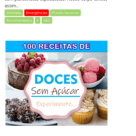
assim...
Dentistas
Emergências
Pronto-Socorros
Recomendados
S
S&U