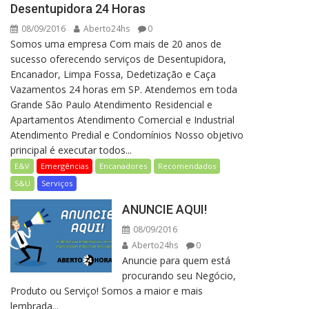
Desentupidora 24 Horas
08/09/2016
Aberto24hs
0
Somos uma empresa Com mais de 20 anos de
sucesso oferecendo serviços de Desentupidora,
Encanador, Limpa Fossa, Dedetização e Caça
Vazamentos 24 horas em SP. Atendemos em toda
Grande São Paulo Atendimento Residencial e
Apartamentos Atendimento Comercial e Industrial
Atendimento Predial e Condomínios Nosso objetivo
principal é executar todos...
E&V
Emergências
Encanadores
Recomendados
S&U
Serviços
ANUNCIE AQUI!
08/09/2016
Aberto24hs
0
Anuncie para quem está
procurando seu Negócio,
Produto ou Serviço! Somos a maior e mais
lembrada...