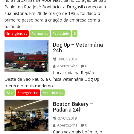
horas próximas de Você Nascida no coração de São
Paulo, na Rua José Bonifácio, a Drogasil começou a
sua história. Em 28 de março de 1935, foi dado o
primeiro passo para a criação da empresa com a
fusão de...
Emergências
Farmácias
Patrocínio
S
Dog Up – Veterinária
24h
08/01/2019
Aberto24hs
0
Localizada na Região
Oeste de São Paulo, a Clínica Veterinária Dog Up
oferece o mais moderno...
E&V
Emergências
Veterinários
Boston Bakery –
Padaria 24h
07/01/2019
Aberto24hs
0
Cada vez mais boêmio, o