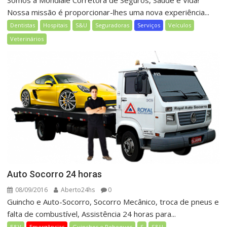
Somos a Mondiale Corretora de Seguros, Saúde e Vida!
Nossa missão é proporcionar-lhes uma nova experiência...
Dentistas
Hospitais
S&U
Seguradoras
Serviços
Veículos
Veterinários
Auto Socorro 24 horas
08/09/2016
Aberto24hs
0
Guincho e Auto-Socorro, Socorro Mecânico, troca de pneus e
falta de combustível, Assistência 24 horas para...
E&V
Emergências
Guinchos e Reboques
S
S&U