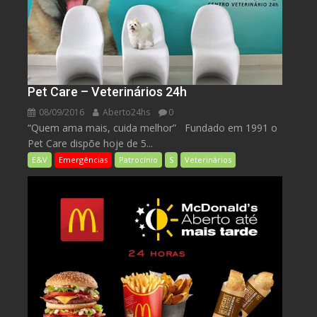
Pet Care – Veterinários 24h
08/09/2016
Aberto24hs
0
“Quem ama mais, cuida melhor” Fundado em 1991 o
Pet Care dispõe hoje de 5...
E&V
Emergências
Patrocínio
S
Veterinários