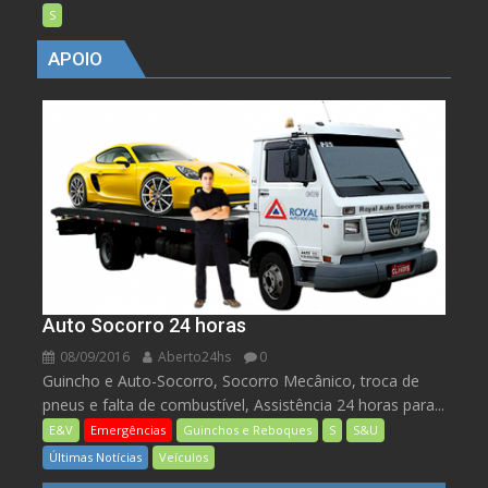
S
APOIO
Auto Socorro 24 horas
08/09/2016
Aberto24hs
0
Guincho e Auto-Socorro, Socorro Mecânico, troca de
pneus e falta de combustível, Assistência 24 horas para...
E&V
Emergências
Guinchos e Reboques
S
S&U
Últimas Notícias
Veículos