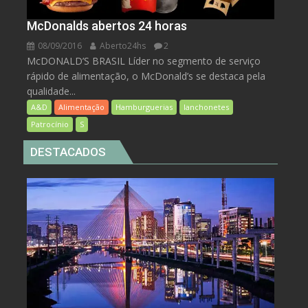
McDonalds abertos 24 horas
08/09/2016
Aberto24hs
2
McDONALD’S BRASIL Líder no segmento de serviço
rápido de alimentação, o McDonald’s se destaca pela
qualidade...
A&D
Alimentação
Hamburguerias
lanchonetes
Patrocínio
S
DESTACADOS