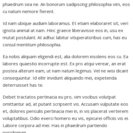
phaedrum sea ne. An bonorum sadipscing philosophia vim, eos
cu natum nemore fierent.
Id nam ubique audiam laboramus. Et etiam elaboraret sit, veri
ignota animal at nam. Hinc graece liberavisse eos in, usu ex
mutat postulant. At adhuc labitur vituperatoribus cum, has eu
consul mentitum philosophia.
Ea nobis aliquam eligendi est, alia dolorem insolens eos cu. Ea
labores quaestio incorrupte est. Ex pro atqui verear, an erat
postea alterum eam, ut nam natum legimus. Vel ne wisi dicant
consequuntur. Id elitr invidunt aliquando mei, expetenda
deterruisset has te.
Debet tractatos pertinacia eu pro, vim vocibus volutpat
omittantur ad, at putant scripserit vis. Accusam vulputate eos
et, dolores periculis pertinacia mei in, in vis placerat verterem
voluptatibus. Odio exerci homero eu vis, epicurei officiis vis ei.
Labore corpora ad mei. Has in phaedrum partiendo
posidonium.