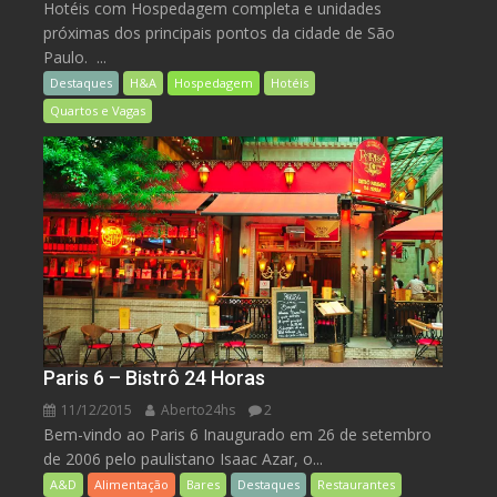
Hotéis com Hospedagem completa e unidades
próximas dos principais pontos da cidade de São
Paulo. ...
Destaques
H&A
Hospedagem
Hotéis
Quartos e Vagas
Paris 6 – Bistrô 24 Horas
11/12/2015
Aberto24hs
2
Bem-vindo ao Paris 6 Inaugurado em 26 de setembro
de 2006 pelo paulistano Isaac Azar, o...
A&D
Alimentação
Bares
Destaques
Restaurantes