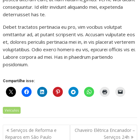
consequuntur. Id elitr invidunt aliquando mei, expetenda
deterruisset has te.
Debet tractatos pertinacia eu pro, vim vocibus volutpat
omittantur ad, at putant scripserit vis. Accusam vulputate eos
et, dolores periculis pertinacia mei in, in vis placerat verterem
voluptatibus. Odio exerci homero eu vis, epicurei officiis vis ei.
Labore corpora ad mei. Has in phaedrum partiendo
posidonium.
Compartilhe isso:
Veículos
Navegação
Serviços de Reforma e
Chaveiro Elétrica Encanador –
de
Reparos em São Paulo
Serviços 24h