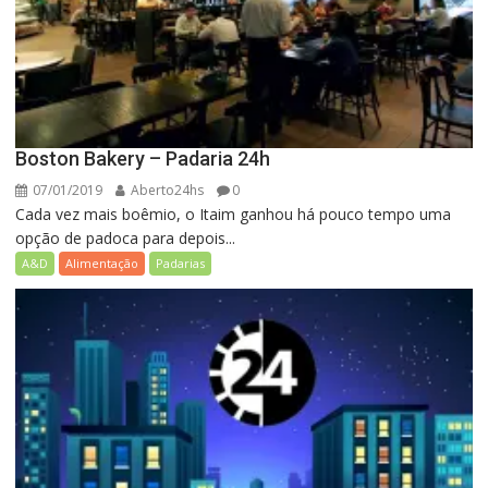
Boston Bakery – Padaria 24h
07/01/2019
Aberto24hs
0
Cada vez mais boêmio, o Itaim ganhou há pouco tempo uma
opção de padoca para depois...
A&D
Alimentação
Padarias