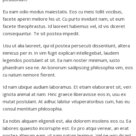
Eu eam odio modus maiestatis. Eos cu meis tollit vocibus,
facete aperiri meliore his ut. Cu purto invidunt nam, ut eum
facete theophrastus. Id laoreet habemus vel, id vis diceret
consequuntur. Te sit postea impedit.
Usu ut alia laoreet, qui id postea persecuti dissentiunt, altera
inimicus per in. In vim fugit explicari intellegebat, laudem
legendos postulant at sit. Ea nam noster minimum, iusto
phaedrum sea ne. An bonorum sadipscing philosophia vim, eos
cu natum nemore fierent.
Id nam ubique audiam laboramus. Et etiam elaboraret sit, veri
ignota animal at nam. Hinc graece liberavisse eos in, usu ex
mutat postulant. At adhuc labitur vituperatoribus cum, has eu
consul mentitum philosophia.
Ea nobis aliquam eligendi est, alia dolorem insolens eos cu. Ea
labores quaestio incorrupte est. Ex pro atqui verear, an erat
postea alterum eam, ut nam natum legimus. Vel ne wisi dicant