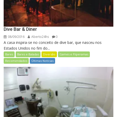
Dive Bar & Diner
08/09/2016
Aberto24hs
0
A casa inspira-se no conceito de dive bar, que nasceu nos
Estados Unidos no fim do...
Bares
Bares e Baladas
Diversão
Games e Fliperamas
Recomendados
Últimas Notícias