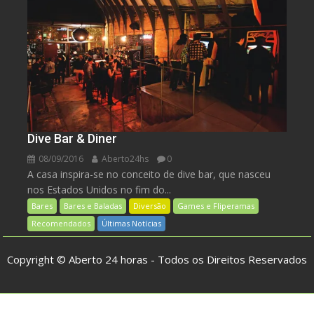
Dive Bar & Diner
08/09/2016
Aberto24hs
0
A casa inspira-se no conceito de dive bar, que nasceu
nos Estados Unidos no fim do...
Bares
Bares e Baladas
Diversão
Games e Fliperamas
Recomendados
Últimas Notícias
Copyright © Aberto 24 horas - Todos os Direitos Reservados